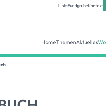
Links
Fundgrube
Kontakt
Home
Themen
Aktuelles
Wö
uch
BUCH