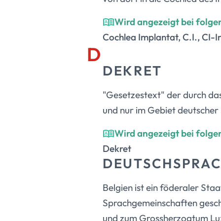
Wird angezeigt bei folge
Cochlea Implantat, C.I., CI-
D
DEKRET
"Gesetzestext" der durch d
und nur im Gebiet deutscher
Wird angezeigt bei folge
Dekret
DEUTSCHSPRAC
Belgien ist ein föderaler Sta
Sprachgemeinschaften geschu
und zum Grossherzogtum Lux