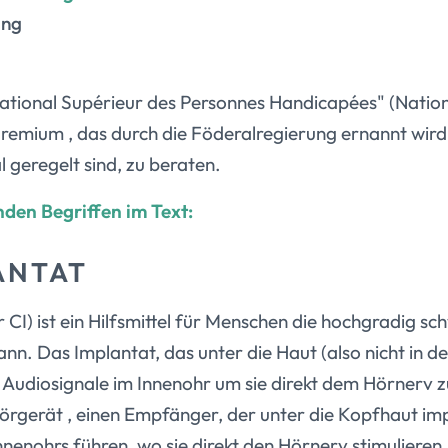
ung
National Supérieur des Personnes Handicapées" (Natio
emium , das durch die Föderalregierung ernannt wird, 
l geregelt sind, zu beraten.
nden Begriffen im Text:
ANTAT
CI) ist ein Hilfsmittel für Menschen die hochgradig sc
nn. Das Implantat, das unter die Haut (also nicht in de
 Audiosignale im Innenohr um sie direkt dem Hörnerv z
örgerät , einen Empfänger, der unter die Kopfhaut impl
nnenohrs führen, wo sie direkt den Hörnerv stimulieren.