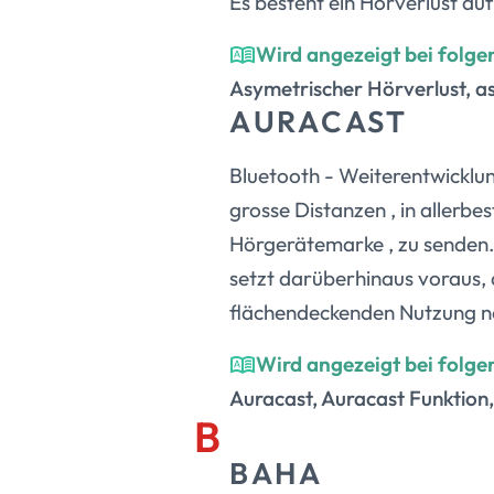
Es besteht ein Hörverlust auf
Wird angezeigt bei folge
Asymetrischer Hörverlust, a
AURACAST
Bluetooth - Weiterentwicklung
grosse Distanzen , in allerbe
Hörgerätemarke , zu senden.<
setzt darüberhinaus voraus, 
flächendeckenden Nutzung noc
Wird angezeigt bei folge
Auracast, Auracast Funktion
B
BAHA