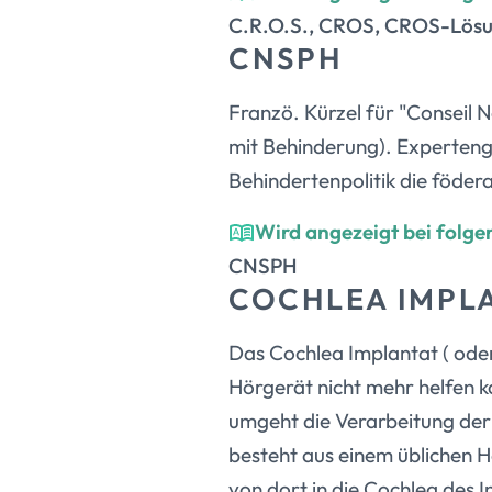
C.R.O.S., CROS, CROS-Lös
CNSPH
Franzö. Kürzel für "Conseil 
mit Behinderung). Expertengr
Behindertenpolitik die födera
Wird angezeigt bei folge
CNSPH
COCHLEA IMPL
Das Cochlea Implantat ( oder 
Hörgerät nicht mehr helfen ka
umgeht die Verarbeitung der
besteht aus einem üblichen H
von dort in die Cochlea des I